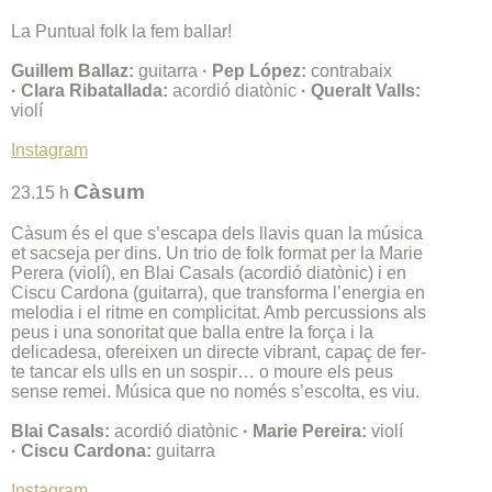
La Puntual folk la fem ballar!
Guillem Ballaz:
guitarra
· Pep López:
contrabaix
· Clara Ribatallada:
acordió diatònic
· Queralt Valls:
violí
Instagram
Càsum
23.15 h
Càsum és el que s’escapa dels llavis quan la música
et sacseja per dins. Un trio de folk format per la Marie
Perera (violí), en Blai Casals (acordió diatònic) i en
Ciscu Cardona (guitarra), que transforma l’energia en
melodia i el ritme en complicitat. Amb percussions als
peus i una sonoritat que balla entre la força i la
delicadesa, ofereixen un directe vibrant, capaç de fer-
te tancar els ulls en un sospir… o moure els peus
sense remei. Música que no només s’escolta, es viu.
Blai Casals:
acordió diatònic
· Marie Pereira:
violí
· Ciscu Cardona:
guitarra
Instagram