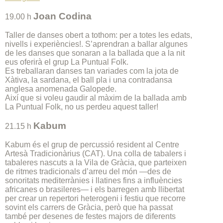
Joan Codina
19.00 h
Taller de danses obert a tothom: per a totes les edats,
nivells i experiències!. S’aprendran a ballar algunes
de les danses que sonaran a la ballada que a la nit
eus oferirà el grup La Puntual Folk.
Es treballaran danses tan variades com la jota de
Xàtiva, la sardana, el ball pla i una contradansa
anglesa anomenada Galopede.
Així que si voleu gaudir al màxim de la ballada amb
La Puntual Folk, no us perdeu aquest taller!
Kabum
21.15 h
Kabum és el grup de percussió resident al Centre
Artesà Tradicionàrius (CAT). Una colla de tabalers i
tabaleres nascuts a la Vila de Gràcia, que parteixen
de ritmes tradicionals d’arreu del món —des de
sonoritats mediterrànies i llatines fins a influències
africanes o brasileres— i els barregen amb llibertat
per crear un repertori heterogeni i festiu que recorre
sovint els carrers de Gràcia, però que ha passat
també per desenes de festes majors de diferents