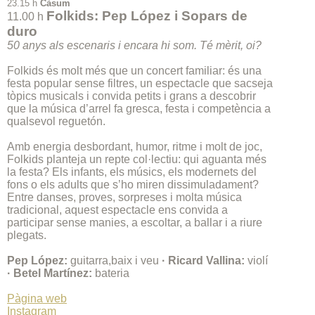
23.15 h
Càsum
Folkids: Pep López i Sopars de
11.00 h
duro
50 anys als escenaris i encara hi som. Té mèrit, oi?
Folkids és molt més que un concert familiar: és una
festa popular sense filtres, un espectacle que sacseja
tòpics musicals i convida petits i grans a descobrir
que la música d’arrel fa gresca, festa i competència a
qualsevol reguetón.
Amb energia desbordant, humor, ritme i molt de joc,
Folkids planteja un repte col·lectiu: qui aguanta més
la festa? Els infants, els músics, els modernets del
fons o els adults que s’ho miren dissimuladament?
Entre danses, proves, sorpreses i molta música
tradicional, aquest espectacle ens convida a
participar sense manies, a escoltar, a ballar i a riure
plegats.
Pep López:
guitarra,baix i veu
· Ricard Vallina:
violí
· Betel Martínez:
bateria
Pàgina web
Instagram