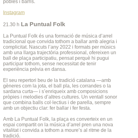
pobles i barris.
Instagram
La Puntual Folk
21.30 h
La Puntual Folk és una formació de música d’arrel
tradicional que convida tothom a ballar amb alegria i
complicitat. Nascuts l’any 2022 i formats per músics
amb una llarga trajectòria professional, ofereixen un
ball de plaça participatiu, pensat perquè hi pugui
participar tothom, sense necessitat de tenir
experiència prèvia en dansa.
El seu repertori beu de la tradició catalana —amb
gèneres com la jota, el ball pla, les corrandes o la
sardana curta— i s’enriqueix amb composicions
pròpies i melodies d’altres cultures. Un ventall sonor
que combina balls col·lectius i de parella, sempre
amb un objectiu clar: fer ballar i fer festa.
Amb La Puntual Folk, la plaça es converteix en un
espai compartit on la música d’arrel pren una nova
vitalitat i convida a tothom a moure’s al ritme de la
tradició.