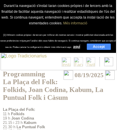
Durant la navegació s'instal·laran cookies pròpies i de tercers amb la
finalitat de facilitar aquesta navegació i realitzar estadístiques de l'ús del
web. Si continua navegant, entendrem que accepta la instal·lació de les
esmentades cookies.
Més informació
[1] Utilitzem cookies pròpies i de tercers per millorar els nostres serveis i mostrar publicitat relacionada amb les
seves preferències mitjançant l'anàlisi dels seus hàbits de navegació. Si continua navegant, considerem que accepta el
aquí
Accept
seu ús. Podeu canviar la configuració o obtenir més informació aquí.
Programming
08/19/2025
La Plaça del Folk:
Folkids, Joan Codina, Kabum, La
Puntual Folk i Càsum
La Plaça del Folk:
11 h
Folkids
19 h
Joan Codina
21.15 i 23 h
Kabum
21.30 h
La Puntual Folk